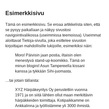
Esimerkkisivu
Tämä on esimerkkisivu. Se eroaa artikkelista siten, että
se pysyy paikallaan ja näkyy sivustosi
navigointivalikossa (useimmissa teemoissa). Useimmat
aloittavat Tietoja-sivulla, joka esittelee sivuston
kirjoittajan mahdollisille lukijoille, esimerkiksi näin:
Moro! Päivisin jaan postia, iltaisin olen
menestyvä stand-up-koomikko. Tämä on
minun blogini! Asun Tampereella kissani
kanssa ja tykkään Sihi-juomasta.
…tai jotain tällaista:
XYZ Härpäkeyritys Oy perustettiin vuonna
1971 ja on siitä lähtien ollut maan merkittävin
härpäkkeiden toimittaja. Kotipaikkamme on
Ankkalinna ja työllistämme yli 3000 ihmistä.