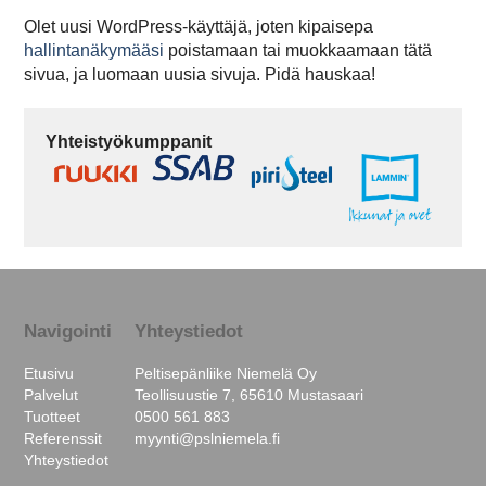
Olet uusi WordPress-käyttäjä, joten kipaisepa
hallintanäkymääsi
poistamaan tai muokkaamaan tätä
sivua, ja luomaan uusia sivuja. Pidä hauskaa!
Yhteistyökumppanit
Navigointi
Yhteystiedot
Etusivu
Peltisepänliike Niemelä Oy
Palvelut
Teollisuustie 7, 65610 Mustasaari
Tuotteet
0500 561 883
Referenssit
myynti@pslniemela.fi
Yhteystiedot