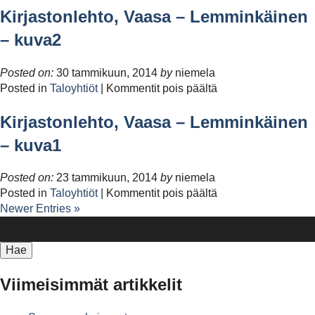
Kirjastonlehto, Vaasa – Lemminkäinen
– kuva2
Posted on:
30 tammikuun, 2014
by
niemela
artikkelissa
Posted in
Taloyhtiöt
|
Kommentit pois päältä
Kirjastonlehto,
Kirjastonlehto, Vaasa – Lemminkäinen
Vaasa
–
– kuva1
Lemminkäinen
–
Posted on:
23 tammikuun, 2014
by
niemela
kuva2
artikkelissa
Posted in
Taloyhtiöt
|
Kommentit pois päältä
Kirjastonlehto,
Newer Entries »
Haku:
Vaasa
–
Lemminkäinen
–
Viimeisimmät artikkelit
kuva1