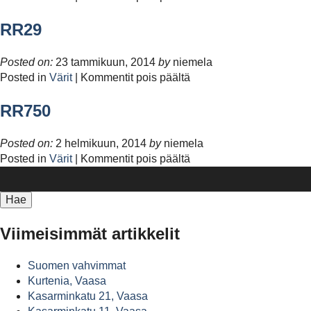
RR32
RR29
Posted on:
23 tammikuun, 2014
by
niemela
artikkelissa
Posted in
Värit
|
Kommentit pois päältä
RR29
RR750
Posted on:
2 helmikuun, 2014
by
niemela
artikkelissa
Posted in
Värit
|
Kommentit pois päältä
Haku:
RR750
Viimeisimmät artikkelit
Suomen vahvimmat
Kurtenia, Vaasa
Kasarminkatu 21, Vaasa