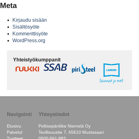
Meta
Kirjaudu sisään
Sisältösyöte
Kommenttisyöte
WordPress.org
Yhteistyökumppanit
Navigointi
Yhteystiedot
Etusivu
Peltisepänliike Niemelä Oy
Palvelut
Teollisuustie 7, 65610 Mustasaari
Tuotteet
0500 561 883