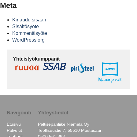
Meta
Kirjaudu sisään
Sisältösyöte
Kommenttisyöte
WordPress.org
Yhteistyökumppanit
Navigointi
Yhteystiedot
Etusivu
Peltisepänliike Niemelä Oy
Palvelut
Teollisuustie 7, 65610 Mustasaari
Tuotteet
0500 561 883